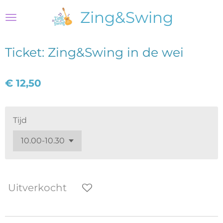
Ga
Zing&Swing
direct
naar
de
Ticket: Zing&Swing in de wei
hoofdinhoud
€ 12,50
Tijd
Uitverkocht