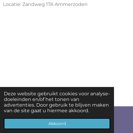
Locatie: Zandweg 17A Ammerzoden
Deze website gebruikt cookies voor analyse-
doeleinden en/of het tonen van
advertenties. Door gebruik te blijven maken
van de site gaat u hiermee akkoord.
© 2023 Zing&Swing
Akkoord
Powered by
JouwWeb