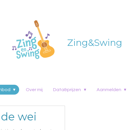
Zing&Swing
nbod
Over mij
Data&prijzen
Aanmelden
 de wei