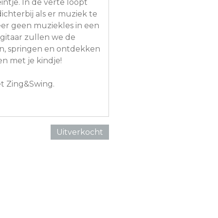
intje. In de verte loopt
chterbij als er muziek te
 keer geen muziekles in een
 gitaar zullen we de
en, springen en ontdekken
en met je kindje!
et Zing&Swing.
Uitverkocht