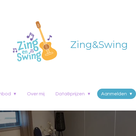
Zing&Swing
nbod
Over mij
Data&prijzen
Aanmelden