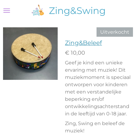
Ga
Zing&Swing
direct
naar
de
Uitverkocht
hoofdinhoud
Zing&Beleef
€ 10,00
Geef je kind een unieke
ervaring met muziek! Dit
muziekmoment is speciaal
ontworpen voor kinderen
met een verstandelijke
beperking en/of
ontwikkelingsachterstand
in de leeftijd van 0-18 jaar.
Zing, Swing en beleef de
muziek!