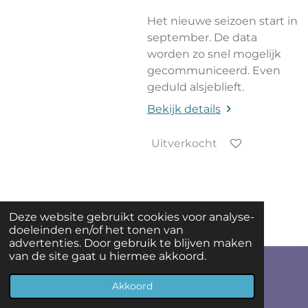
Het nieuwe seizoen start in
september. De data
worden zo snel mogelijk
gecommuniceerd. Even
geduld alsjeblieft.
Bekijk details
Uitverkocht
Deze website gebruikt cookies voor analyse-
doeleinden en/of het tonen van
advertenties. Door gebruik te blijven maken
van de site gaat u hiermee akkoord.
© 2023 Zing&Swing
Akkoord
Powered by
JouwWeb