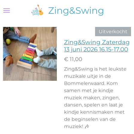
Ga
Zing&Swing
direct
naar
de
Uitverkocht
hoofdinhoud
Zing&Swing Zaterdag
13 juni 2026 16.15-17.00
€ 11,00
Zing&Swing is het leukste
muzikale uitje in de
Bommelerwaard. Kom
samen met je kindje
muziek maken, zingen,
dansen, spelen en laat je
kindje kennismaken met
de beginselen van de
muziek! 🎶