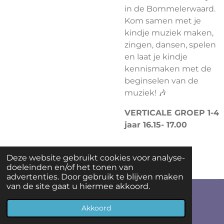
in de Bommelerwaard.
Kom samen met je
kindje muziek maken,
zingen, dansen, spelen
en laat je kindje
kennismaken met de
beginselen van de
muziek! 🎶
VERTICALE GROEP 1-4
jaar 16.15- 17.00
Deze website gebruikt cookies voor analyse-
doeleinden en/of het tonen van
advertenties. Door gebruik te blijven maken
van de site gaat u hiermee akkoord.
© 2023 Zing&Swing
Akkoord
Powered by
JouwWeb