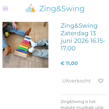
Ga
Zing&Swing
direct
naar
de
Zing&Swing
hoofdinhoud
Zaterdag 13
juni 2026 16.15-
17.00
€ 11,00
Uitverkocht
Zing&Swing is het
leukste muzikale uitje