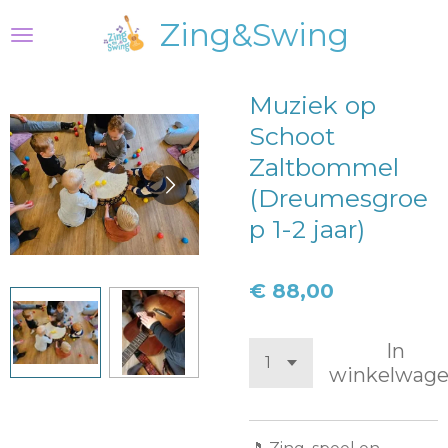
Ga
Zing&Swing
direct
naar
de
Muziek op
hoofdinhoud
Schoot
Zaltbommel
(Dreumesgroe
p 1-2 jaar)
€ 88,00
In
winkelwag